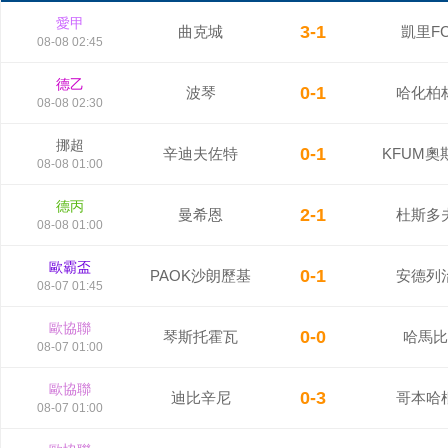
愛甲
3-1
曲克城
凱里F
08-08 02:45
德乙
0-1
波琴
哈化柏
08-08 02:30
挪超
0-1
辛迪夫佐特
KFUM奧
08-08 01:00
德丙
2-1
曼希恩
杜斯多
08-08 01:00
歐霸盃
0-1
PAOK沙朗歷基
安德列
08-07 01:45
歐協聯
0-0
琴斯托霍瓦
哈馬比
08-07 01:00
歐協聯
0-3
迪比辛尼
哥本哈
08-07 01:00