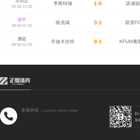
英聯盃
1-0
李斯特城
諾咸頓
08-08 22:00
愛甲
3-1
曲克城
凱里F
08-08 02:45
挪超
0-1
辛迪夫佐特
KFUM奧
08-08 01:00
客服热线
| customer service hotline
扫
加