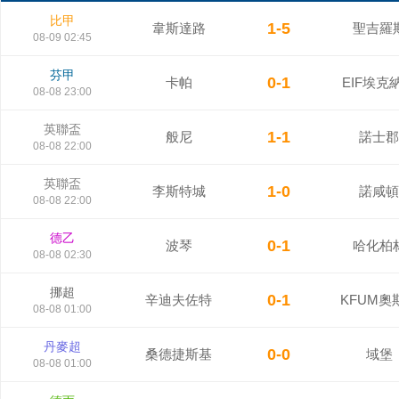
比甲
1-5
韋斯達路
聖吉羅
08-09 02:45
芬甲
0-1
卡帕
EIF埃克
08-08 23:00
英聯盃
1-1
般尼
諾士郡
08-08 22:00
英聯盃
1-0
李斯特城
諾咸頓
08-08 22:00
德乙
0-1
波琴
哈化柏
08-08 02:30
挪超
0-1
辛迪夫佐特
KFUM奧
08-08 01:00
丹麥超
0-0
桑德捷斯基
域堡
08-08 01:00