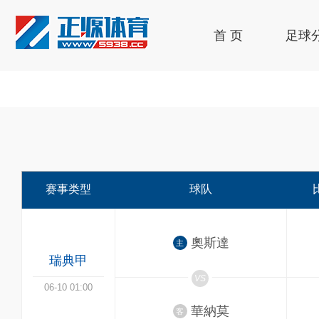
首 页
足球
赛事类型
球队
奧斯達
主
瑞典甲
VS
06-10 01:00
華納莫
客