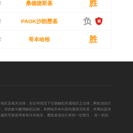
胜
桑德捷斯基
家
负
PAOK沙朗歷基
家
胜
哥本哈根
家
处地区及相关法律，在任何情况下引致触犯所属地区之法律，网友须自行
律，切勿参与赌博触犯法例，本网络所有内容纯属资讯性质，本网站提供
漏而导致使用者有任何损失，瀏览者须自行承担一切责任， 其一切后