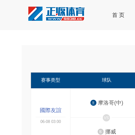
首 页
赛事类型
球队
摩洛哥(中)
主
國際友誼
VS
06-08 03:00
挪威
客