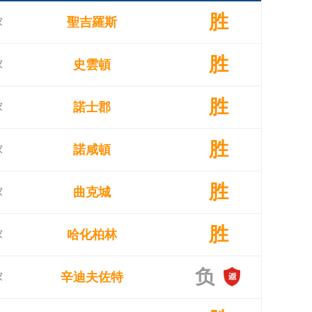
胜
聖吉羅斯
家
胜
史雲頓
家
胜
諾士郡
家
胜
諾咸頓
家
胜
曲克城
家
胜
哈化柏林
家
负
辛迪夫佐特
家