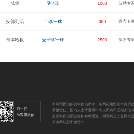
域堡
波特专
受半球
1000
安德列治
鲁宾专
半球/一球
300
哥本哈根
保罗专
受半球/一球
2500
本网站提供的资料仅供参考，各网友须留意本身所
扫一扫
承担责任。国内人士请遵照中华人民共和国相关法
加客服微信
之资料仅供瀏览者作参考用途，因资料上的差异或遗
果本网站恕不负责！