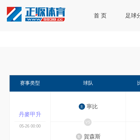
首 页
足球
赛事类型
球队
寧比
主
丹麥甲升
VS
05-26 00:00
賀森斯
客