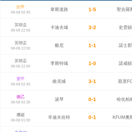
比甲
1-5
韋斯達路
聖吉羅
08-09 02:45
英聯盃
3-2
卡迪夫城
史雲頓
08-08 22:00
英聯盃
1-1
般尼
諾士郡
08-08 22:00
英聯盃
1-0
李斯特城
諾咸頓
08-08 22:00
愛甲
3-1
曲克城
凱里F
08-08 02:45
德乙
0-1
波琴
哈化柏
08-08 02:30
挪超
0-1
辛迪夫佐特
KFUM奧
08-08 01:00