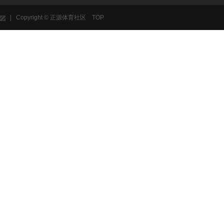
| Copyright © 正源体育社区
TOP