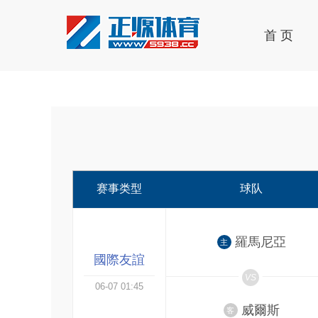
首 页
赛事类型
球队
羅馬尼亞
主
國際友誼
VS
06-07 01:45
威爾斯
客