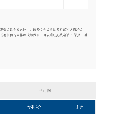
消费点数全额返还）。请各位会员留意各专家的状态起伏，
发现有任何专家推荐成绩做假，可以通过热线电话：
举报，谢
已订阅
专家推介
胜负