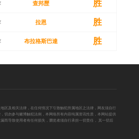
胜
查邦歷
家
胜
拉恩
家
胜
布拉格斯巴達
家
处地区及相关法律，在任何情况下引致触犯所属地区之法律，网友须自行
律，切勿参与赌博触犯法例，本网络所有内容纯属资讯性质，本网站提供
漏而导致使用者有任何损失，瀏览者须自行承担一切责任， 其一切后