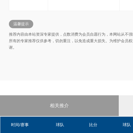
温馨提示
推荐内容由本站资深专家提供，点数消费为会员自愿行为，本网站从不强
所有的专家推荐仅供参考，切勿重注，以免造成重大损失。为维护会员权
谢。
相关推介
时间/赛事
球队
比分
球队