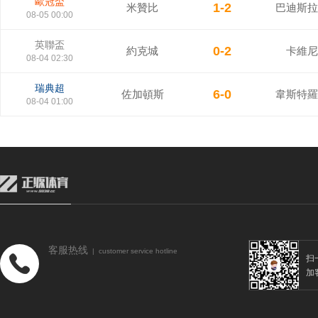
歐冠盃
1-2
米贊比
巴迪斯拉
08-05 00:00
英聯盃
0-2
約克城
卡維尼
08-04 02:30
瑞典超
6-0
佐加頓斯
韋斯特羅
08-04 01:00
客服热线
| customer service hotline
扫
加