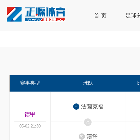
首 页
足球
赛事类型
球队
法蘭克福
主
德甲
VS
05-02 21:30
漢堡
客