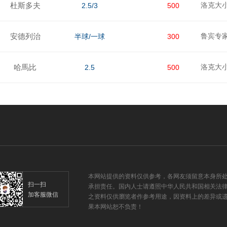
杜斯多夫
洛克大
2.5/3
500
安德列治
鲁宾专
半球/一球
300
哈馬比
洛克大
2.5
500
本网站提供的资料仅供参考，各网友须留意本身所
扫一扫
承担责任。国内人士请遵照中华人民共和国相关法
加客服微信
之资料仅供瀏览者作参考用途，因资料上的差异或遗
果本网站恕不负责！