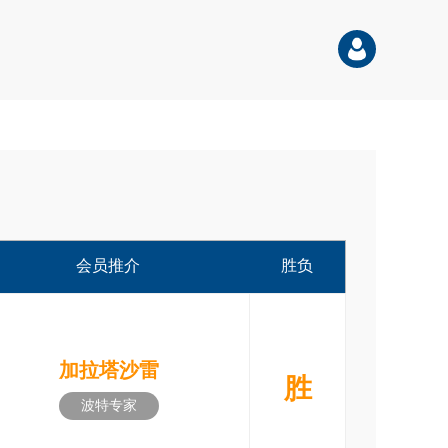
会员推介
胜负
加拉塔沙雷
胜
波特专家