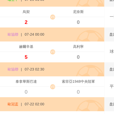
烏契
尼奈斯
一
VS
2
0
歐協聯
|
07-24 00:00
盘
赫爾辛基
高利寧
球
VS
5
0
歐協聯
|
07-23 02:30
盘
泰拿華斯巴達
索菲亞1948中央陸軍
平
VS
0
0
歐冠盃
|
07-22 02:00
盘