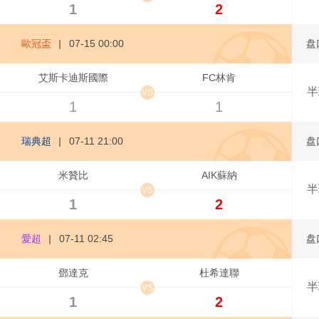
1
2
歐冠盃
|
07-15 00:00
盘
艾斯卡迪斯國際
FC林肯
半
VS
1
1
瑞典超
|
07-11 21:00
盘
米贊比
AIK蘇納
半
VS
1
2
愛超
|
07-11 02:45
盘
鄧達克
杜希達聯
半
VS
1
2