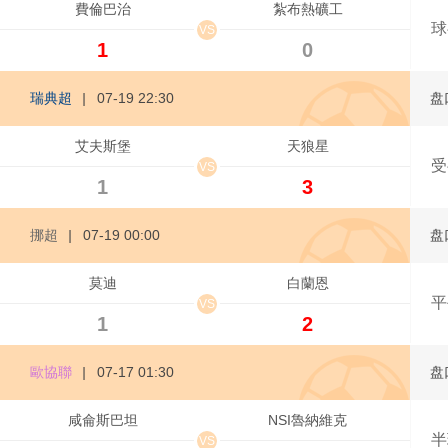
費倫巴治
紮布熱礦工
球
VS
1
0
瑞典超
|
07-19 22:30
盘
艾夫斯堡
天狼星
受
VS
1
3
挪超
|
07-19 00:00
盘
莫迪
白蘭恩
平
VS
1
2
歐協聯
|
07-17 01:30
盘
咸侖斯巴坦
NSI魯納維克
半
VS