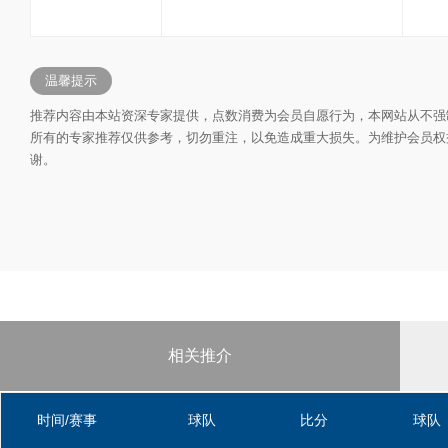
温馨提示
推荐内容由本站资深专家提供，点数消费为会员自愿行为，本网站从不强
所有的专家推荐仅供参考，切勿重注，以免造成重大损失。为维护会员权
谢。
相关推介
时间/赛事
球队
比分
球队