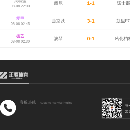
英聯盃
1-1
般尼
諾士郡
08-08 22:00
愛甲
3-1
曲克城
凱里F
08-08 02:45
德乙
0-1
波琴
哈化柏
08-08 02:30
客服热线
| customer service hotline
扫
加