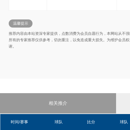
温馨提示
推荐内容由本站资深专家提供，点数消费为会员自愿行为，本网站从不强
所有的专家推荐仅供参考，切勿重注，以免造成重大损失。为维护会员权
谢。
相关推介
时间/赛事
球队
比分
球队