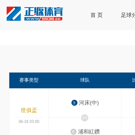
首 页
足球
赛事类型
球队
河床(中)
主
世俱盃
VS
06-18 03:00
浦和紅鑽
客